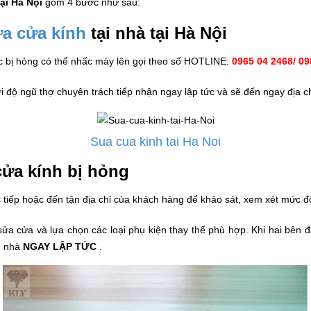
ại Hà Nội
gồm 4 bước như sau:
a cửa kính
tại nhà tại Hà Nội
c bị hỏng có thể nhấc máy lên gọi theo số HOTLINE:
0965 04 2468/ 0
9
 độ ngũ thợ chuyên trách tiếp nhận ngay lập tức và sẽ đến ngay địa 
Sua cua kinh tai Ha Noi
cửa kính bị hỏng
c tiếp hoặc đến tận địa chỉ của khách hàng để khảo sát, xem xét mức 
a cửa và lựa chọn các loại phụ kiện thay thế phù hợp. Khi hai bên đ
n nhà
NGAY LẬP TỨC
.