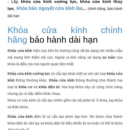
- Lắp
khóa cửa kính cường lực, khóa cửa kính thủy
khóa bán nguyệt cửa kính lùa
...
lực
,
chính hãng, bảo hành
dài hạn
Khóa cửa kính chính
hãng
bảo hành dài hạn
Khóa cửa kính
hiện nay trên thị trường cũng rất đa dạng với nhiều mẫu
mã mang tính thẩm mỹ cao. Ngoài ra tính năng sử dụng
an toàn
của
khóa là điều mà mọi người quan tâm nhất.
Khóa cửa kính cường lực
có cấu tạo khác biệt so với các loại
khóa cửa
k
ính
thông thường khác.
Khóa cửa kính
thông thường chia thành hai
loại là
khóa cơ
và
khóa điện tử
. Hai loại khóa này có cùng chức năng
nhưng lại có đặc điểm khác nhau.
Khóa cơ cửa kính có cấu tạo chính gồm các bộ phận là: ổ khóa, tay khóa
và thân khóa.
Khóa cửa kính
điện tử có cấu tạo phức tạp hơn. Nó được chia thành
khóa điện tử vân tay và khóa điện tử điều khiển từ xa hoặc có thể là khóa
điện tử mã số.