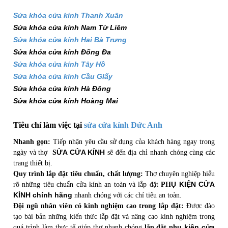
Sửa khóa cửa kính Thanh Xuân
Sửa khóa cửa kính Nam Từ Liêm
Sửa khóa cửa kính Hai Bà Trưng
Sửa khóa cửa kính Đống Đa
Sửa khóa cửa kính Tây Hồ
Sửa khóa cửa kính Cầu GIấy
Sửa khóa cửa kính Hà Đông
Sửa khóa cửa kính Hoàng Mai
Tiêu chí làm việc tại
sửa cửa kính Đức Anh
Nhanh gọn:
Tiếp nhận yêu cầu sử dụng của khách hàng ngay trong
ỬA CỬA KÍNH
ngày và thợ
S
sẽ đến địa chỉ nhanh chóng cùng các
trang thiết bị.
Quy trình lắp đặt tiêu chuẩn, chất lượng:
Thợ chuyên nghiệp hiểu
Ụ KIỆN CỬA
rõ những tiêu chuẩn cửa kính an toàn và lắp đặt
PH
KÍNH chính hãng
nhanh chóng với các chỉ tiêu an toàn.
Đội ngũ nhân viên có kinh nghiệm cao trong lắp đặt:
Được đào
tạo bài bản những kiến thức lắp đặt và nâng cao kinh nghiệm trong
ụ kiện cửa
quá trình làm thực tế giúp thợ nhanh chóng
lắp đặt ph