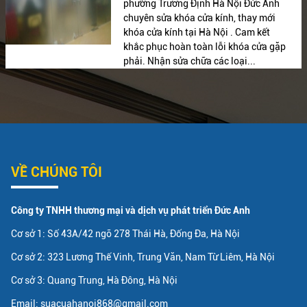
phường Trương Định Hà Nội Đức Anh
chuyên sửa khóa cửa kính, thay mới
khóa cửa kính tại Hà Nội . Cam kết
khắc phục hoàn toàn lỗi khóa cửa gặp
phải. Nhận sửa chữa các loại...
VỀ CHÚNG TÔI
Công ty TNHH thương mại và dịch vụ phát triển Đức Anh
Cơ sở 1: Số 43A/42 ngõ 278 Thái Hà, Đống Đa, Hà Nội
Cơ sở 2: 323 Lương Thế Vinh, Trung Văn, Nam Từ Liêm, Hà Nội
Cơ sở 3: Quang Trung, Hà Đông, Hà Nội
Email: suacuahanoi868@gmail.com