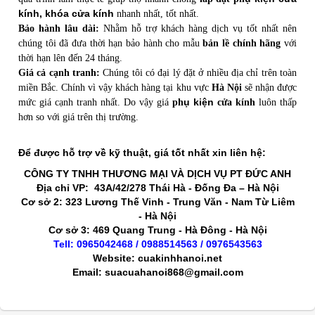
kính, khóa cửa kính
nhanh nhất, tốt nhất.
Bảo hành lâu dài:
Nhằm hỗ trợ khách hàng dịch vụ tốt nhất nên
chúng tôi đã đưa thời hạn bảo hành cho mẫu
bản lề chính hãng
với
thời hạn lên đến 24 tháng.
Giá cả cạnh tranh:
Chúng tôi có đại lý đặt ở nhiều địa chỉ trên toàn
miền Bắc. Chính vì vậy khách hàng tại khu vực
Hà Nội
sẽ nhận được
ụ kiện
mức giá cạnh tranh nhất. Do vậy giá
ph
cửa kính
luôn thấp
hơn so với giá trên thị trường.
Để được hỗ trợ về kỹ thuật, giá tốt nhất xin liên hệ:
CÔNG TY TNHH
THƯƠNG MẠI VÀ
DỊCH VỤ PT ĐỨC ANH
Địa chỉ VP: 43A/42/278 Thái Hà - Đống Đa – Hà Nội
Cơ sở 2: 323 Lương Thế Vinh - Trung Văn - Nam Từ Liêm
- Hà Nội
Cơ sở 3: 469 Quang Trung - Hà Đông - Hà Nội
Tell: 0965042468 / 0988514563 / 0976543563
Website: cuakinhhanoi.net
Email: suacuahanoi868@gmail.com