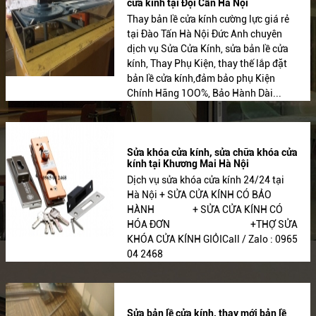
cửa kính tại Đội Cấn Hà Nội
Thay bản lề cửa kính cường lực giá rẻ
tại Đào Tấn Hà Nội Đức Anh chuyên
dịch vụ Sửa Cửa Kính, sửa bản lề cửa
kính, Thay Phụ Kiện, thay thế lắp đặt
bản lề cửa kính,đảm bảo phụ Kiện
Chính Hãng 1OO%, Bảo Hành Dài...
Sửa khóa cửa kính, sửa chữa khóa cửa
kính tại Khương Mai Hà Nội
Dịch vụ sửa khóa cửa kính 24/24 tại
Hà Nội + SỬA CỬA KÍNH CÓ BẢO
HÀNH + SỬA CỬA KÍNH CÓ
HÓA ĐƠN +THỢ SỬA
KHÓA CỬA KÍNH GIỎICall / Zalo : 0965
04 2468
Sửa bản lề cửa kính, thay mới bản lề