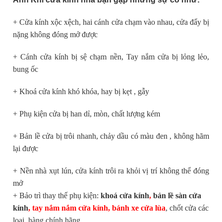
+ Cửa kính xộc xệch, hai cánh cửa chạm vào nhau, cửa đẩy bị
nặng không đóng mở được
+ Cánh cửa kính bị sệ chạm nền, Tay nắm cửa bị lỏng lẻo,
bung ốc
+ Khoá cửa kính khó khóa, hay bị kẹt , gẫy
+ Phụ kiện cửa bị han dỉ, mòn, chất lượng kém
+ Bản lề cửa bị trôi nhanh, chảy dầu có màu đen , không hãm
lại được
+ Nền nhà xụt lún, cửa kính trôi ra khỏi vị trí không thể đóng
mở
+ Bảo trì thay thế phụ kiện:
khoá cửa kính
,
bản lề sàn cửa
kính
, tay nắm nắm cửa kính, bánh xe cửa lùa
, chốt cửa các
loại, hàng chính hãng