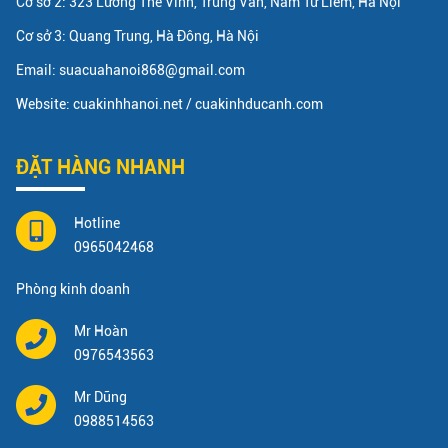
Cơ sở 2: 323 Lương Thế Vinh, Trung Văn, Nam Từ Liêm, Hà Nội
Cơ sở 3: Quang Trung, Hà Đông, Hà Nội
Email: suacuahanoi868@gmail.com
Website: cuakinhhanoi.net / cuakinhducanh.com
ĐẶT HÀNG NHANH
Hotline
0965042468
Phòng kinh doanh
Mr Hoàn
0976543563
Mr Dũng
0988514563