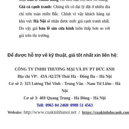
Giá cả cạnh tranh:
Chúng tôi có đại lý đặt ở nhiều địa
chỉ trên toàn miền Bắc. Chính vì vậy khách hàng tại
khu vực
Hà Nội
sẽ nhận được mức giá cạnh tranh nhất.
Do vậy giá
bản lề sàn cửa kính
luôn thấp hơn so với
giá trên thị trường.
Để được hỗ trợ về kỹ thuật, giá tốt nhất xin liên hệ:
CÔNG TY TNHH THƯƠNG MẠI VÀ DV PT ĐỨC ANH
Địa chỉ VP: 43A /42/278 Thái Hà - Đống Đa – Hà Nội
Cơ sở 2: 323 Lương Thế Vinh - Trung Văn - Nam Từ Liêm - Hà
Nội
Cơ sở 3: 469 Quang Trung - Hà Đông - Hà Nội
Tell: 0965 04 2468/ 0988 51 4563
http://www.cuakinhhanoi.net
Website:
/
https://cuakinhducanh.co