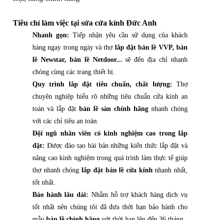
Tiêu chí làm việc tại sửa cửa kính Đức Anh
Nhanh gọn:
Tiếp nhận yêu cầu sử dụng của khách
hàng ngay trong ngày và thợ
lắp đặt bản lề VVP, bản
lề Newstar, bản lề Netdoor...
sẽ đến địa chỉ nhanh
chóng cùng các trang thiết bị.
Quy trình lắp đặt tiêu chuẩn, chất lượng:
Thợ
chuyên nghiệp hiểu rõ những tiêu chuẩn cửa kính an
toàn và lắp đặt
bản lề sàn chính hãng
nhanh chóng
với các chỉ tiêu an toàn.
Đội ngũ nhân viên có kinh nghiệm cao trong lắp
đặt:
Được đào tạo bài bản những kiến thức lắp đặt và
nâng cao kinh nghiệm trong quá trình làm thực tế giúp
thợ nhanh chóng
lắp đặt bản lề cửa kính
nhanh nhất,
tốt nhất.
Bảo hành lâu dài:
Nhằm hỗ trợ khách hàng dịch vụ
tốt nhất nên chúng tôi đã đưa thời hạn bảo hành cho
mẫu
bản lề chính hãng
với thời hạn lên đến 36 tháng.