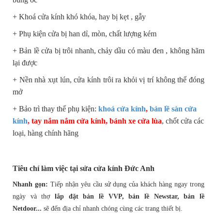
+ Khoá cửa kính khó khóa, hay bị kẹt , gẫy
+ Phụ kiện cửa bị han dỉ, mòn, chất lượng kém
+ Bản lề cửa bị trôi nhanh, chảy dầu có màu đen , không hãm
lại được
+ Nền nhà xụt lún, cửa kính trôi ra khỏi vị trí không thể đóng
mở
+ Bảo trì thay thế phụ kiện:
khoá cửa kính
,
bản lề sàn cửa
kính
, tay nắm nắm cửa kính, bánh xe cửa lùa
, chốt cửa các
loại, hàng chính hãng
Tiêu chí làm việc tại sửa cửa kính Đức Anh
Nhanh gọn:
Tiếp nhận yêu cầu sử dụng của khách hàng ngay trong
ngày và thợ
lắp đặt bản lề VVP, bản lề Newstar, bản lề
Netdoor...
sẽ đến địa chỉ nhanh chóng cùng các trang thiết bị.