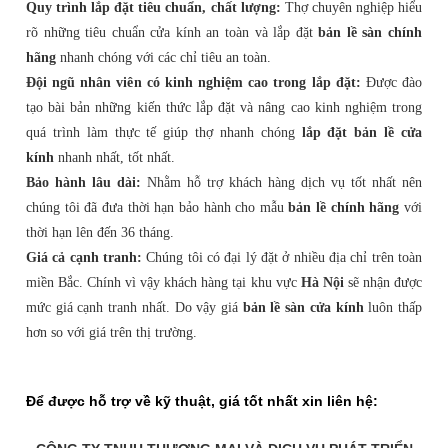
Quy trình lắp đặt tiêu chuẩn, chất lượng:
Thợ chuyên nghiệp hiểu
rõ những tiêu chuẩn cửa kính an toàn và lắp đặt
bản lề sàn chính
hãng
nhanh chóng với các chỉ tiêu an toàn.
Đội ngũ nhân viên có kinh nghiệm cao trong lắp đặt:
Được đào
tạo bài bản những kiến thức lắp đặt và nâng cao kinh nghiệm trong
quá trình làm thực tế giúp thợ nhanh chóng
lắp đặt bản lề cửa
kính
nhanh nhất, tốt nhất.
Bảo hành lâu dài:
Nhằm hỗ trợ khách hàng dịch vụ tốt nhất nên
chúng tôi đã đưa thời hạn bảo hành cho mẫu
bản lề chính hãng
với
thời hạn lên đến 36 tháng.
Giá cả cạnh tranh:
Chúng tôi có đại lý đặt ở nhiều địa chỉ trên toàn
miền Bắc. Chính vì vậy khách hàng tại khu vực
Hà Nội
sẽ nhận được
mức giá cạnh tranh nhất. Do vậy giá
bản lề sàn cửa kính
luôn thấp
hơn so với giá trên thị trường.
Để được hỗ trợ về kỹ thuật, giá tốt nhất xin liên hệ: