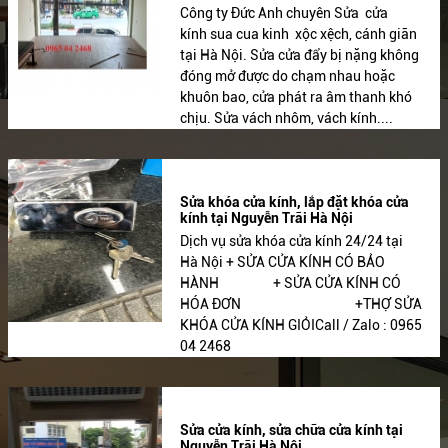
Công ty Đức Anh chuyên Sửa cửa
kính sua cua kinh xộc xệch, cánh giãn
tại Hà Nội. Sửa cửa đẩy bị nặng không
đóng mở được do chạm nhau hoặc
khuôn bao, cửa phát ra âm thanh khó
chịu. Sửa vách nhôm, vách kính....
Sửa khóa cửa kính, lắp đặt khóa cửa
kính tại Nguyễn Trãi Hà Nội
Dịch vụ sửa khóa cửa kính 24/24 tại
Hà Nội + SỬA CỬA KÍNH CÓ BẢO
HÀNH + SỬA CỬA KÍNH CÓ
HÓA ĐƠN +THỢ SỬA
KHÓA CỬA KÍNH GIỎICall / Zalo : 0965
04 2468
Sửa cửa kính, sửa chữa cửa kính tại
Nguyễn Trãi Hà Nội