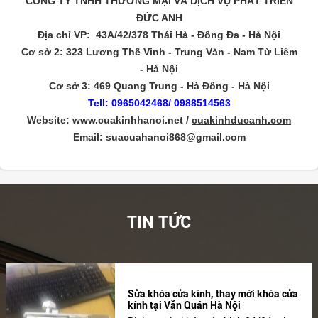
CÔNG TY TNHH THƯƠNG MẠI VÀ DỊCH VỤ PHÁT TRIỂN
ĐỨC ANH
Địa chỉ VP: 43A/42/378 Thái Hà - Đống Đa - Hà Nội
Cơ sở 2: 323 Lương Thế Vinh - Trung Văn - Nam Từ Liêm
- Hà Nội
Cơ sở 3: 469 Quang Trung - Hà Đông - Hà Nội
Tell: 0965042468/ 0988514563
Website:
www.cuakinhhanoi.net
/
cuakinhducanh.com
Email: suacuahanoi868@gmail.com
TIN TỨC
Sửa khóa cửa kính, thay mới khóa cửa
kính tại Văn Quán Hà Nội