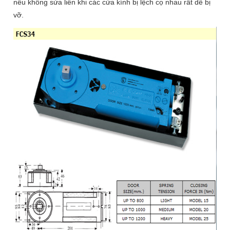
nếu không sửa liền khi các cửa kính bị lệch cọ nhau rất dễ bị
vỡ.