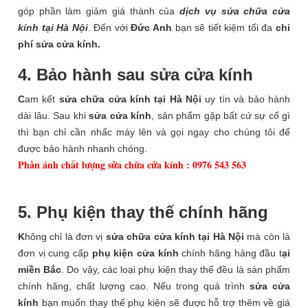
góp phần làm giảm giá thành của
dịch vụ sửa chữa cửa
kính tại Hà Nội
. Đến với
Đức Anh
bạn sẽ tiết kiệm tối đa
chi
phí sửa cửa kính.
4. Bảo hành sau sửa cửa kính
C
am kết
sửa chữa cửa kính tại Hà Nội
uy tín và bảo hành
dài lâu. Sau khi
sửa cửa kính
, sản phẩm gặp bất cứ sự cố gì
thì bạn chỉ cần nhấc máy lên và gọi ngay cho chúng tôi để
được bảo hành nhanh chóng.
Phản ánh chất lượng sửa chữa cửa kính : 0976 543 563
5. Phụ kiện thay thế chính hãng
K
hông chỉ là đơn vị
sửa chữa cửa kính tại Hà Nội
mà còn là
đơn vị cung cấp
phụ kiện cửa kính
chính hãng hàng đầu t
ại
miền Bắc
. Do vậy, các loại phụ kiện thay thế đều là sản phẩm
chính hãng, chất lượng cao. Nếu trong quá trình
sửa cửa
kính
bạn muốn thay thế phụ kiện sẽ được hỗ trợ thêm về giá