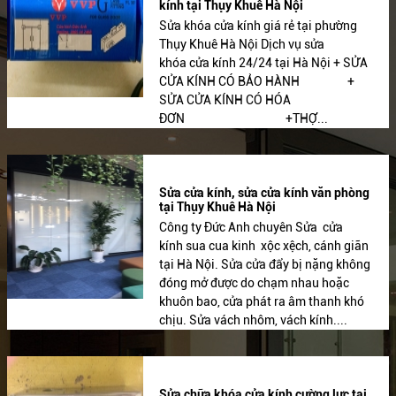
kính tại Thụy Khuê Hà Nội
Sửa khóa cửa kính giá rẻ tại phường
Thụy Khuê Hà Nội Dịch vụ sửa
khóa cửa kính 24/24 tại Hà Nội + SỬA
CỬA KÍNH CÓ BẢO HÀNH +
SỬA CỬA KÍNH CÓ HÓA
ĐƠN +THỢ...
Sửa cửa kính, sửa cửa kính văn phòng
tại Thụy Khuê Hà Nội
Công ty Đức Anh chuyên Sửa cửa
kính sua cua kinh xộc xệch, cánh giãn
tại Hà Nội. Sửa cửa đẩy bị nặng không
đóng mở được do chạm nhau hoặc
khuôn bao, cửa phát ra âm thanh khó
chịu. Sửa vách nhôm, vách kính....
Sửa chữa khóa cửa kính cường lực tại