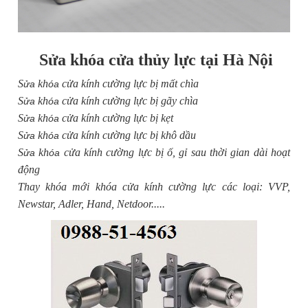
Sửa khóa cửa thủy lực tại Hà Nội
S
kh
cửa kính cường lực bị mất chìa
ửa
óa
S
kh
cửa kính cường lực bị gãy chìa
ửa
óa
S
kh
cửa kính cường lực bị kẹt
ửa
óa
S
kh
cửa kính cường lực bị khô dầu
ửa
óa
S
kh
cửa kính cường lực bị ố, gỉ sau thời gian dài hoạt
ửa
óa
động
Thay khóa mới khóa cửa kính cường lực các loại: VVP,
Newstar, Adler, Hand, Netdoor.....