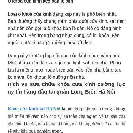
Ổ khóa cửa kính kẹp bản lề sàn
Loại ổ khóa cửa kính
dạng kẹp này là phổ biến nhất.
Bạn thường thấy chúng nằm phía dưới cửa kính, sát nền
nhà nên còn gọi là ổ khóa bản lề sàn. Nó có dáng hình
chữ nhật. Bên trong bằng nhựa cứng, có lõi khóa. Bên
ngoài được ố bằng 2 miếng inox rất đẹp.
Dạng này thường lắp đặt cho cửa kính dạng cánh mở.
Một phần được lắp vào gó cửa kính sát nền nhà. Phần
kia là miếng inox hoặc thép gắn vào nền nhà bằng tac
kê nhựa. Có khoan lỗ xuống nền nhà.
ịch vụ sửa chữa khóa cửa kính
cường lực
D
uy tín hàng đầu tại quận Long Biên Hà Nội
Khóa cửa kính tại Hà Nội
là một bộ phận quan trọng không
thể thiếu để đảm bảo cho sự an toàn của người và tài sản của
gia chủ. Do đó, nếu khóa bị hỏng mà không được sửa chữa thì
sẽ gây hậu quả nghiêm trọng.