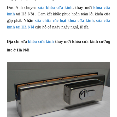
Đức Anh chuyên
sửa khóa cửa kính
, thay mới
khóa cửa
kính
tại Hà Nội . Cam kết khắc phục hoàn toàn lỗi khóa cửa
gặp phải.
Nhận
sửa chữa các loại khóa cửa kính
,
sửa cửa
kính tại Hà Nội
cứu hộ cả ngày ngày nghỉ, lễ tết.
Địa chỉ sửa
khóa cửa kính
thay mới khóa cửa kính cường
lực ở Hà Nội