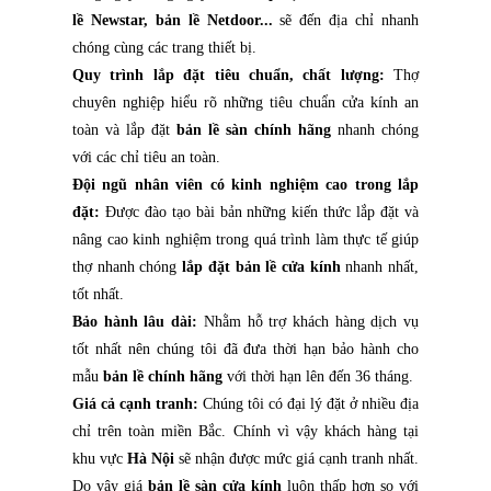
lề Newstar, bản lề Netdoor...
sẽ đến địa chỉ nhanh
chóng cùng các trang thiết bị.
Quy trình lắp đặt tiêu chuẩn, chất lượng:
Thợ
chuyên nghiệp hiểu rõ những tiêu chuẩn cửa kính an
toàn và lắp đặt
bản lề sàn chính hãng
nhanh chóng
với các chỉ tiêu an toàn.
Đội ngũ nhân viên có kinh nghiệm cao trong lắp
đặt:
Được đào tạo bài bản những kiến thức lắp đặt và
nâng cao kinh nghiệm trong quá trình làm thực tế giúp
thợ nhanh chóng
lắp đặt bản lề cửa kính
nhanh nhất,
tốt nhất.
Bảo hành lâu dài:
Nhằm hỗ trợ khách hàng dịch vụ
tốt nhất nên chúng tôi đã đưa thời hạn bảo hành cho
mẫu
bản lề chính hãng
với thời hạn lên đến 36 tháng.
Giá cả cạnh tranh:
Chúng tôi có đại lý đặt ở nhiều địa
chỉ trên toàn miền Bắc. Chính vì vậy khách hàng tại
khu vực
Hà Nội
sẽ nhận được mức giá cạnh tranh nhất.
Do vậy giá
bản lề sàn cửa kính
luôn thấp hơn so với