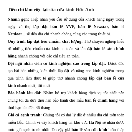
Tiêu chí làm việc tại
sửa cửa kính Đức Anh
Nhanh gọn:
Tiếp nhận yêu cầu sử dụng của khách hàng ngay trong
ngày và thợ
lắp đặt bản lề VVP, bản lề Newstar, bản lề
Netdoor...
sẽ đến địa chỉ nhanh chóng cùng các trang thiết bị.
Quy trình lắp đặt tiêu chuẩn, chất lượng:
Thợ chuyên nghiệp hiểu
rõ những tiêu chuẩn cửa kính an toàn và lắp đặt
bản lề sàn chính
hãng
nhanh chóng với các chỉ tiêu an toàn.
Đội ngũ nhân viên có kinh nghiệm cao trong lắp đặt:
Được đào
tạo bài bản những kiến thức lắp đặt và nâng cao kinh nghiệm trong
quá trình làm thực tế giúp thợ nhanh chóng
lắp đặt bản lề cửa
kính
nhanh nhất, tốt nhất.
Bảo hành lâu dài:
Nhằm hỗ trợ khách hàng dịch vụ tốt nhất nên
chúng tôi đã đưa thời hạn bảo hành cho mẫu
bản lề chính hãng
với
thời hạn lên đến 36 tháng.
Giá cả cạnh tranh:
Chúng tôi có đại lý đặt ở nhiều địa chỉ trên toàn
miền Bắc. Chính vì vậy khách hàng tại khu vực
Hà Nội
sẽ nhận được
mức giá cạnh tranh nhất. Do vậy giá
bản lề sàn cửa kính
luôn thấp