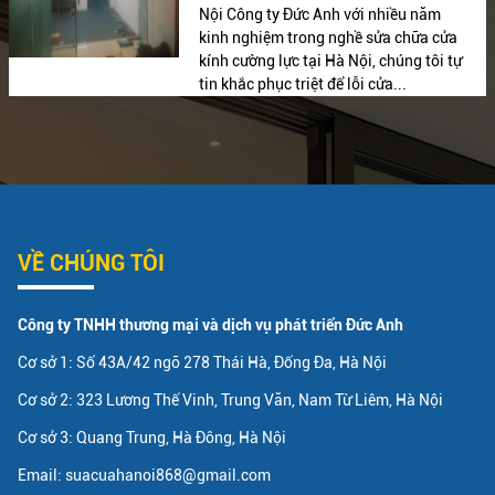
Nội Công ty Đức Anh với nhiều năm
kinh nghiệm trong nghề sửa chữa cửa
kính cường lực tại Hà Nội, chúng tôi tự
tin khắc phục triệt để lỗi cửa...
VỀ CHÚNG TÔI
Công ty TNHH thương mại và dịch vụ phát triển Đức Anh
Cơ sở 1: Số 43A/42 ngõ 278 Thái Hà, Đống Đa, Hà Nội
Cơ sở 2: 323 Lương Thế Vinh, Trung Văn, Nam Từ Liêm, Hà Nội
Cơ sở 3: Quang Trung, Hà Đông, Hà Nội
Email: suacuahanoi868@gmail.com