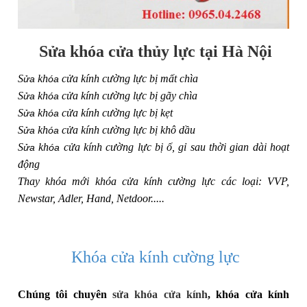
Sửa khóa cửa thủy lực tại Hà Nội
S
kh
cửa kính cường lực bị mất chìa
ửa
óa
S
kh
cửa kính cường lực bị gãy chìa
ửa
óa
S
kh
cửa kính cường lực bị kẹt
ửa
óa
S
kh
cửa kính cường lực bị khô dầu
ửa
óa
S
kh
cửa kính cường lực bị ố, gỉ sau thời gian dài hoạt
ửa
óa
động
Thay khóa mới khóa cửa kính cường lực các loại: VVP,
Newstar, Adler, Hand, Netdoor.....
Khóa cửa kính cường lực
Chúng tôi chuyên
sửa khóa cửa kính
, khóa cửa kính