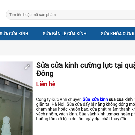
SỬA CỬA KÍNH
SỬA BẢN LỀ CỬA KÍNH
SỬA KHÓA CỬA K
Sửa cửa kính cường lực tại qu
Đông
Liên hệ
Công ty Đức Anh chuyên
Sửa cửa kính
sua cua kinh
x
giãn tại Hà Nội. Sửa cửa đẩy bị nặng không đóng m
chạm nhau hoặc khuôn bao, cửa phát ra âm thanh kh
vách nhôm, vách kính. Sửa vách kính temper ngăn p
buồng tắm xô lệch do lâu ngày địa chất thay đổi.