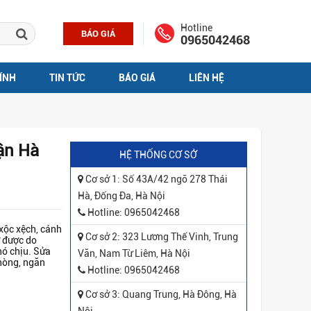
Hotline
BÁO GIÁ
0965042468
ÍNH
TIN TỨC
BÁO GIÁ
LIÊN HỆ
ận Hà
HỆ THỐNG CƠ SỞ
Cơ sở 1: Số 43A/42 ngõ 278 Thái
Hà, Đống Đa, Hà Nội
Hotline: 0965042468
ộc xệch, cánh
Cơ sở 2: 323 Lương Thế Vinh, Trung
ở được do
ó chịu. Sửa
Văn, Nam Từ Liêm, Hà Nội
hòng, ngăn
Hotline: 0965042468
Cơ sở 3: Quang Trung, Hà Đông, Hà