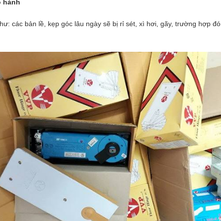
o hành
ư: các bản lề, kẹp góc lâu ngày sẽ bị rỉ sét, xì hơi, gãy, trường hợp 