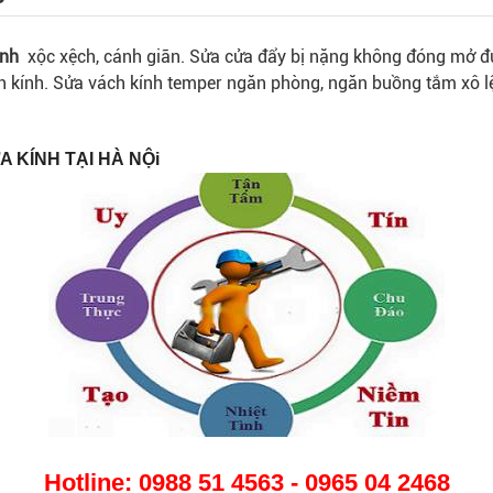
inh
xộc xệch, cánh giãn. Sửa cửa đẩy bị nặng không đóng mở đ
 kính. Sửa vách kính temper ngăn phòng, ngăn buồng tắm xô lệc
 KÍNH TẠI HÀ NỘi
Hotline:
0988 51 4563
-
0965 04 2468