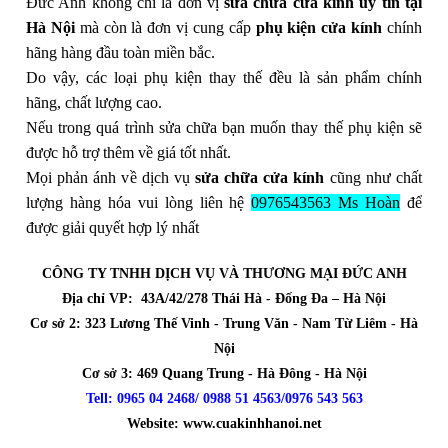
Đức Anh không chỉ là đơn vị
sửa chữa cửa kính uy tín tại
Hà Nội
mà còn là đơn vị cung cấp
phụ kiện cửa kính
chính
hãng hàng đầu toàn
miền bắc.
Do vậy, các loại phụ kiện thay thế đều là sản phẩm chính
hãng, chất lượng cao.
Nếu trong quá trình sửa chữa bạn muốn thay thế phụ kiện sẽ
được hỗ trợ thêm về giá tốt nhất.
Mọi phản ánh về dịch vụ
sửa chữa cửa kính
cũng như chất
lượng hàng hóa vui lòng liên hệ
0976543563 Ms Hoàn
để
được giải quyết hợp lý nhất
CÔNG TY TNHH DỊCH VỤ VÀ THƯƠNG MẠI ĐỨC ANH
Địa chỉ VP: 43A/42/278 Thái Hà - Đống Đa – Hà Nội
Cơ sở 2: 323 Lương Thế Vinh - Trung Văn - Nam Từ Liêm - Hà
Nội
Cơ sở 3: 469 Quang Trung - Hà Đông - Hà Nội
Tell: 0965 04 2468/ 0988 51 4563/0976 543 563
Website: www.cuakinhhanoi.net