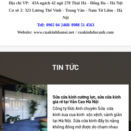
Địa chỉ VP: 43A ngách 42 ngõ 278 Thái Hà - Đống Đa – Hà Nội
Cơ sở 2: 323 Lương Thế Vinh - Trung Văn - Nam Từ Liêm - Hà
Nội
Tell: 0965 04 2468/ 0988 51 4563
Website:
www.cuakinhhanoi.net
/
cuakinhducanh.com
TIN TỨC
Sửa cửa kính cường lực, sửa cửa kính
giá rẻ tại Văn Cao Hà Nội
Công ty Đức Anh chuyên Sửa cửa
kính sua cua kinh xộc xệch, cánh giãn
tại Hà Nội. Sửa cửa kính đẩy bị nặng
không đóng mở được do chạm nhau