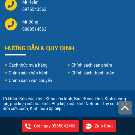
Mr Hoàn
0976543563
Mr Dũng
0988514563
HƯỚNG DẪN & QUY ĐỊNH
Cách thức mua hàng
Chính sách sản phẩm
Chính sách bảo hành
Chính sách thanh toán
Chính sách vận chuyển
Từ khóa:
Sửa cửa kính
,
Khóa cửa kính
,
Bản lề cửa kính
,
Kính cường
lực
,
phụ kiện cửa lùa kính
,
Phụ kiện cửa kính Netdoor
,
Tay co thủy lực
,
Sửa cửa cuốn
,
Kính màu ốp bếp
Gọi ngay 0965042468
Zalo Chat