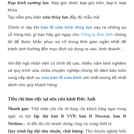
Kẹp kính cường lực
: Kẹp góc dưới, kẹp góc trên, kẹp ti, kẹp
khóa
Tay
nắm phụ kiện
cửa thủy
lực
đầy đủ mẫu mã
Chính vì vậy khi
bản lề cửa kính thủy lực
xảy ra những sự
cố hỏng hóc gì bạn hãy gọi ngay cho
Công ty Đức Anh
chúng
tôi để được khắc phục sự cố trong thời gian ngắn nhất để
tránh ảnh hưởng đến mục đích sử dụng ra vào, kinh doanh…
Với đội ngũ nhân viên có trình độ cao, nhiều năm kinh nghiệm
và quy trình sửa chữa chuyên nghiệp chúng tôi đảm bảo luôn
cung cấp dịch vụ
sửa bản lề cửa kính
với chất lượng tốt nhất
dành cho quý khách hàng.
Tiêu chí làm việc tại
sửa cửa kính
Đức Anh
Nhanh gọn:
Tiếp nhận yêu cầu sử dụng của khách hàng ngay trong
ngày và thợ
lắp đặt bản lề VVP, bản lề Newstar, bản lề
Netdoor...
sẽ đến địa chỉ nhanh chóng cùng các trang thiết bị.
Quy trình lắp đặt tiêu chuẩn, chất lượng:
Thợ chuyên nghiệp hiểu