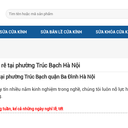
SỬA CỬA KÍNH
SỬA BẢN LỀ CỬA KÍNH
SỬA KHÓA CỬA K
 rẻ tại phường Trúc Bạch Hà Nội
tại phường Trúc Bạch quận Ba Đình Hà Nội
y tín nhiều năm kinh nghiệm trong nghề, chúng tôi luôn nỗ lực 
g.
 tuần, kể cả những ngày nghỉ lễ, tết